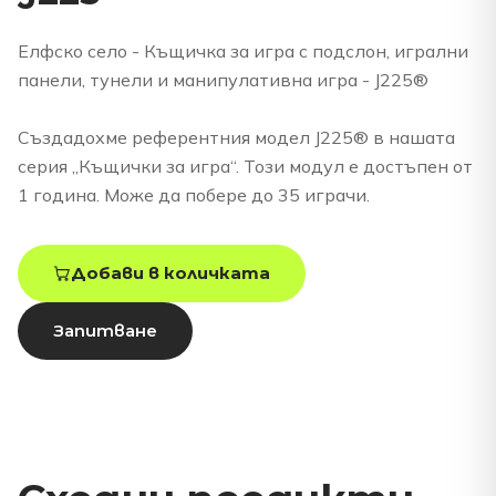
Елфско село - Къщичка за игра с подслон, игрални
панели, тунели и манипулативна игра - J225®
Създадохме референтния модел J225® в нашата
серия „Къщички за игра“. Този модул е достъпен от
1 година. Може да побере до 35 играчи.
Добави в количката
Запитване