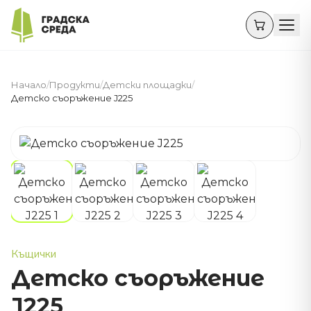
Начало
/
Продукти
/
Детски площадки
/
Детско съоръжение J225
Къщички
Детско съоръжение
J225