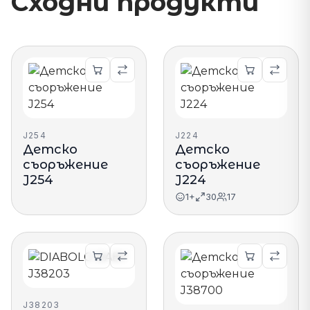
Сходни продукти
J254
J224
Детско
Детско
съоръжение
съоръжение
J254
J224
1+
30
17
J38203