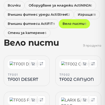
Всички
Оборудване за младежи ActiNINJA
1
Външни фитнес уреди ActiStreet
Игрища
2
18
Външни фитнеси ActiFIT
Вело писти
9
9
Стени за катерене
6
Вело писти
9
продукта
TF001
TF002
TF001 DESERT
TF002 CANYON