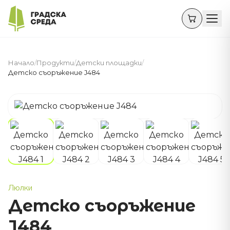
Начало
/
Продукти
/
Детски площадки
/
Детско съоръжение J484
Люлки
Детско съоръжение
J484