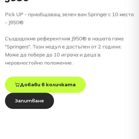
Pick UP - приобщаващ зелен ван Springer с 10 места
- J950®
Създадохме референтния J950® в нашата гама
"Springers". Този модул е достъпен от 2 години.
Може да побере до 10 играча и деца в
неравностойно положение.
Добави в количката
Запитване