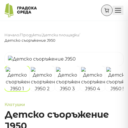
Начало
/
Продукти
/
Детски площадки
/
Детско съоръжение J950
Клатушки
Детско съоръжение
J950