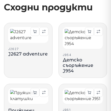
Сходни продукти
J2627
J2627 adventure
J954
Детско
съоръжение
J954
Пружинни
J951