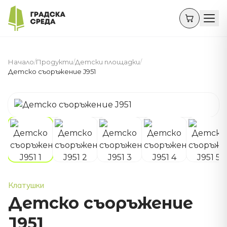
Начало
/
Продукти
/
Детски площадки
/
Детско съоръжение J951
Клатушки
Детско съоръжение
J951