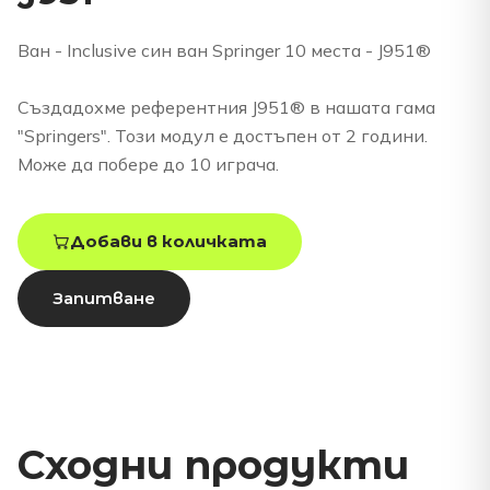
Ван - Inclusive син ван Springer 10 места - J951®
Създадохме референтния J951® в нашата гама
"Springers". Този модул е достъпен от 2 години.
Може да побере до 10 играча.
Добави в количката
Запитване
Сходни продукти