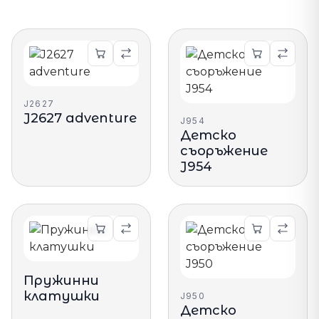
J2627
J2627 adventure
J954
Детско
съоръжение
J954
Пружинни
клатушки
J950
Детско