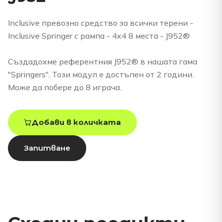
Inclusive превозно средство за всички терени -
Inclusive Springer с рампа - 4x4 8 места - J952®
Създадохме референтния J952® в нашата гама
"Springers". Този модул е достъпен от 2 години.
Може да побере до 8 играча.
Добави в количката
Запитване