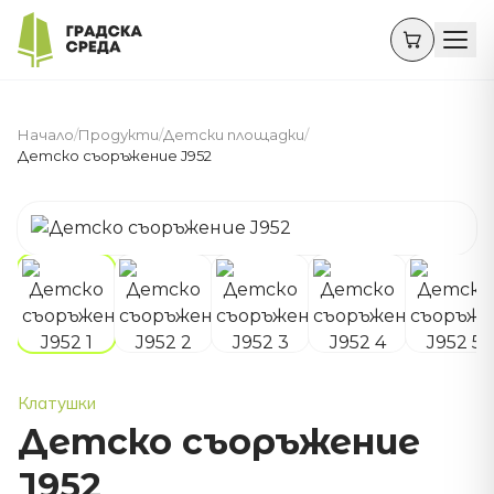
Начало
/
Продукти
/
Детски площадки
/
Детско съоръжение J952
Клатушки
Детско съоръжение
J952