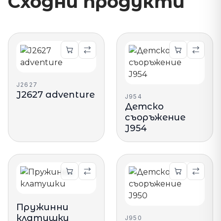
Сходни продукти
J2627
J2627 adventure
J954
Детско
съоръжение
J954
Пружинни
клатушки
J950