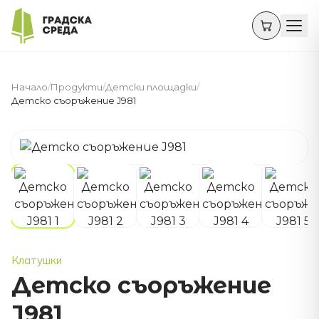
Начало
/
Продукти
/
Детски площадки
/
Детско съоръжение J981
Клатушки
Детско съоръжение
J981