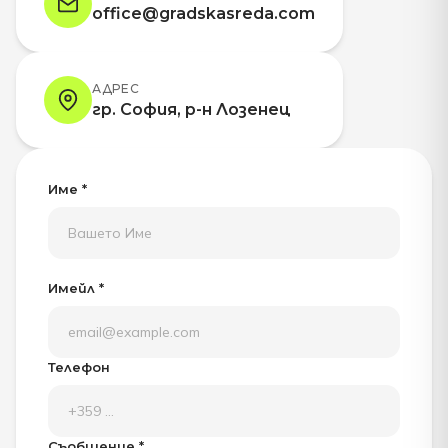
office@gradskasreda.com
АДРЕС
гр. София, р-н Лозенец
Име *
Имейл *
Телефон
Съобщение *