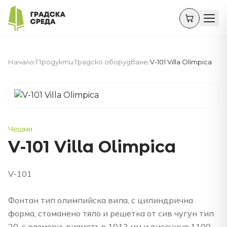
Начало
/
Продукти
/
Градско оборудване
/
V-101 Villa Olimpica
Чешми
V-101 Villa Olimpica
V-101
Фонтан тип олимпийска вила, с цилиндрична
форма, стоманено тяло и решетка от сив чугун тип
20, с размери: диаметър 1013 мм и височина 1100