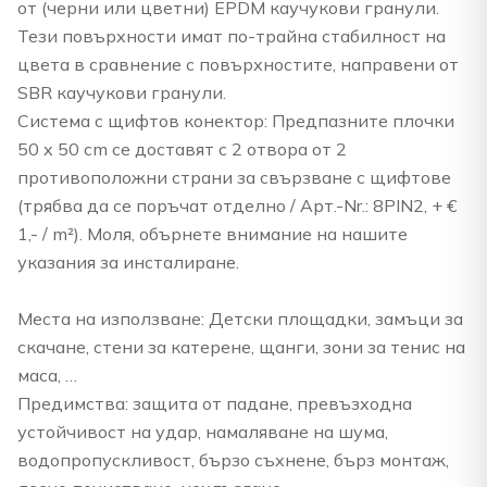
от (черни или цветни) EPDM каучукови гранули.
Тези повърхности имат по-трайна стабилност на
цвета в сравнение с повърхностите, направени от
SBR каучукови гранули.
Система с щифтов конектор: Предпазните плочки
50 x 50 cm се доставят с 2 отвора от 2
противоположни страни за свързване с щифтове
(трябва да се поръчат отделно / Арт.-Nr.: 8PIN2, + €
1,- / m²). Моля, обърнете внимание на нашите
указания за инсталиране.
Места на използване: Детски площадки, замъци за
скачане, стени за катерене, щанги, зони за тенис на
маса, …
Предимства: защита от падане, превъзходна
устойчивост на удар, намаляване на шума,
водопропускливост, бързо съхнене, бърз монтаж,