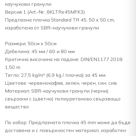
каучукови гранули
Версия 1 (Art.-Nr.: 8KLTRx45MFK3)
Предпазна плочка Standard TR 45, 50 x 50 cm,
изработена от SBR-каучукови гранули
Размери: 50см х 50см
Дебелина: 45 мм / 60 и 80 мм
Критична височина на падане: DIN/EN1177:2018:
1,50 m
Тегло: 27,5 kg/m² (6,9 kg / плочка) за 45 мм.
Цветове: червенокафяв, зелен, черен, син, сив
Материал: SBR-каучукови гранули (черни),
свързани с (цветно) полиуретаново свързващо
вещество
По избор: Предпазната плочка 45 mm може да бъде
доставена и с повърхностен материал, изработен