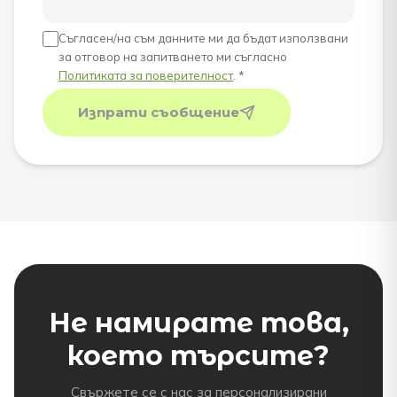
Съгласен/на съм данните ми да бъдат използвани
за отговор на запитването ми съгласно
Политиката за поверителност
. *
Изпрати съобщение
Не намирате това,
което търсите?
Свържете се с нас за персонализирани