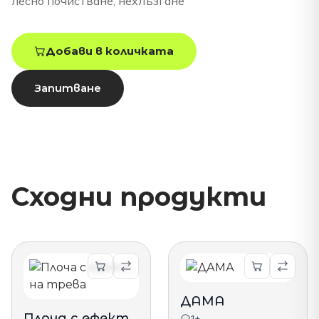
лесно почистване, нехлъзгане
Добави в количката
Запитване
Сходни продукти
ДАМА
Плоча с ефект
1+