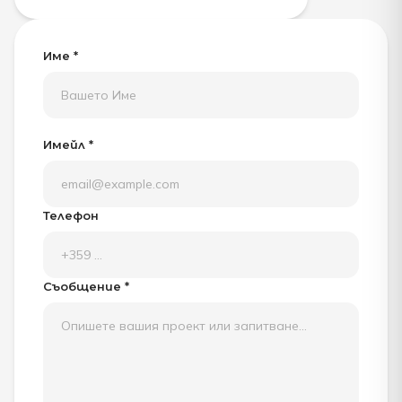
Име *
Имейл *
Телефон
Съобщение *