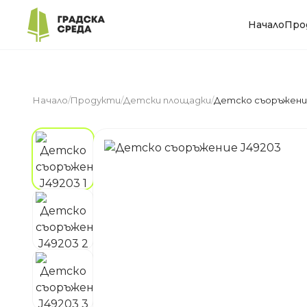
Начало
Про
Начало
/
Продукти
/
Детски площадки
/
Детско съоръжени