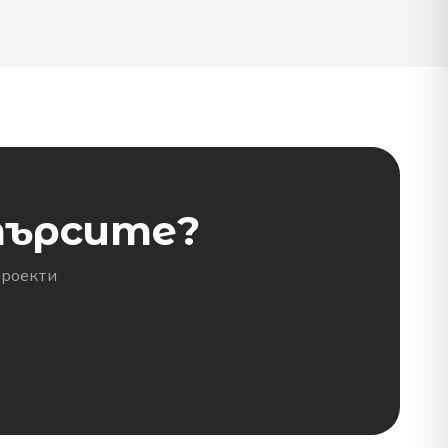
търсите?
проекти