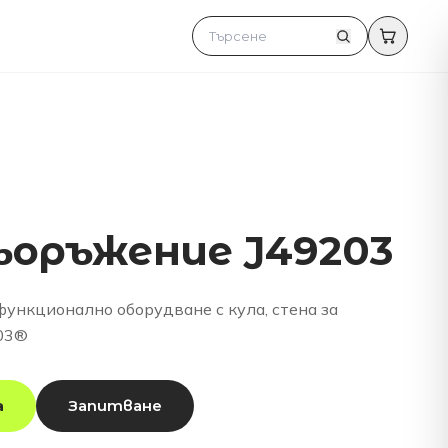
ъоръжение J49203
ункционално оборудване с кула, стена за
203®
а
Запитване