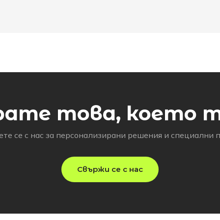
рате това, което 
те се с нас за персонализирани решения и специални 
Свържи се с нас