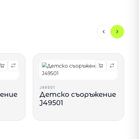
J49501
ение
Детско съоръжение
J49501