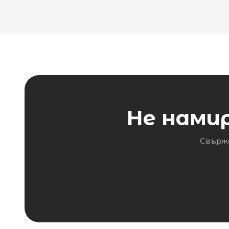
Не нами
Свърже