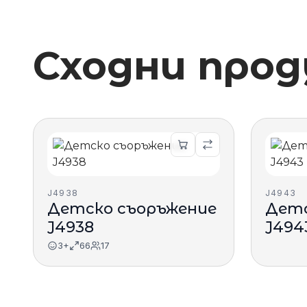
Сходни про
J4938
J4943
Детско съоръжение
Детс
J4938
J494
3+
66
17