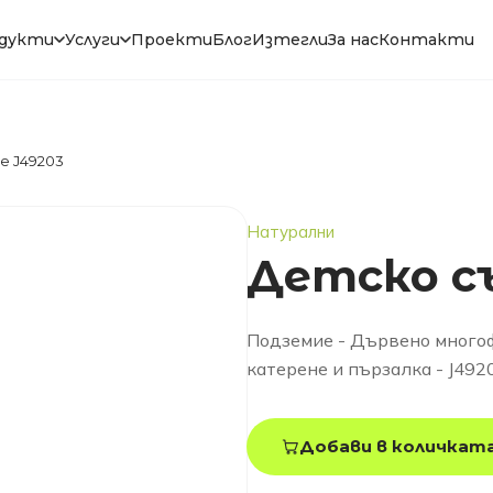
дукти
Услуги
Проекти
Блог
Изтегли
За нас
Контакти
е J49203
Натурални
Детско с
Подземие - Дървено многоф
катерене и пързалка - J49
Добави в количкат