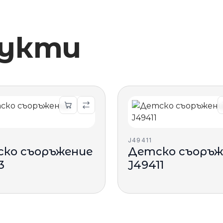
дукти
J49411
ко съоръжение
Детско съоръж
3
J49411