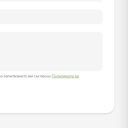
на запитването ми съгласно
Политиката за