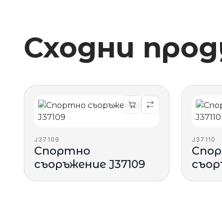
Сходни про
J37109
J37110
Спортно
Спо
съоръжение J37109
съор