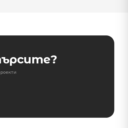
търсите?
проекти