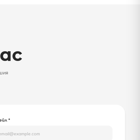
нас
ашия
йл *