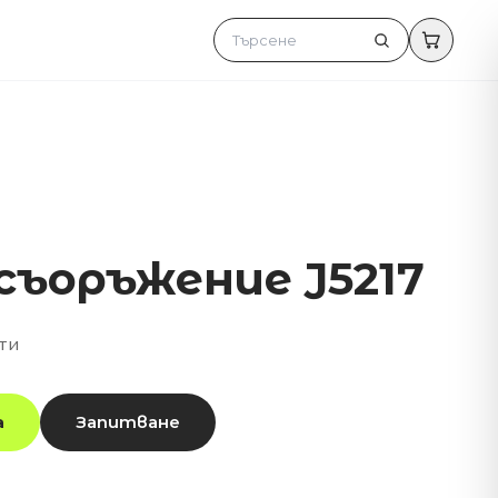
съоръжение J5217
ти
а
Запитване