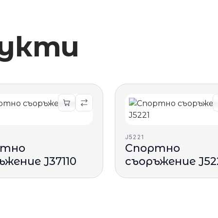
дукти
J5221
ртно
Спортно
ъжение J37110
съоръжение J52