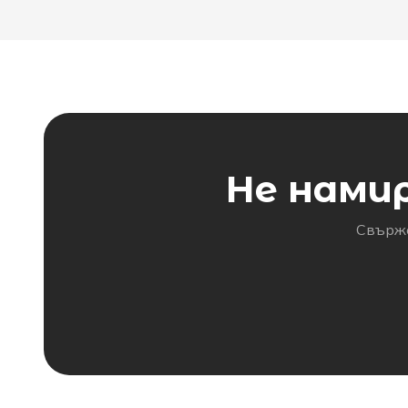
Не нами
Свърже