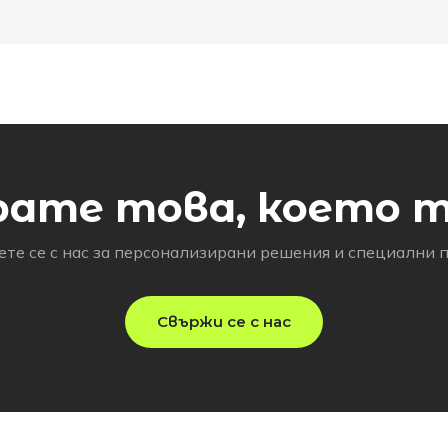
рате това, което 
те се с нас за персонализирани решения и специални 
Свържи се с нас