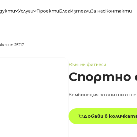
дукти
Услуги
Проекти
Блог
Изтегли
За нас
Контакти
ение J5217
Външни фитнеси
Спортно 
Комбинация за опитни атле
Добави в количкат