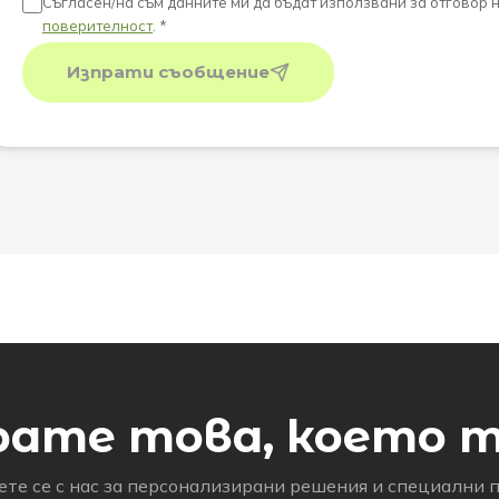
Съгласен/на съм данните ми да бъдат използвани за отговор 
поверителност
. *
Изпрати съобщение
рате това, което 
те се с нас за персонализирани решения и специални 