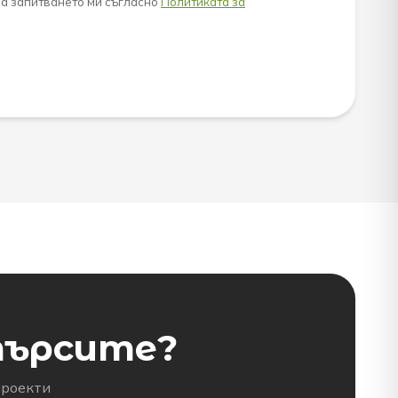
на запитването ми съгласно
Политиката за
търсите?
проекти