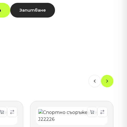
а
Запитване