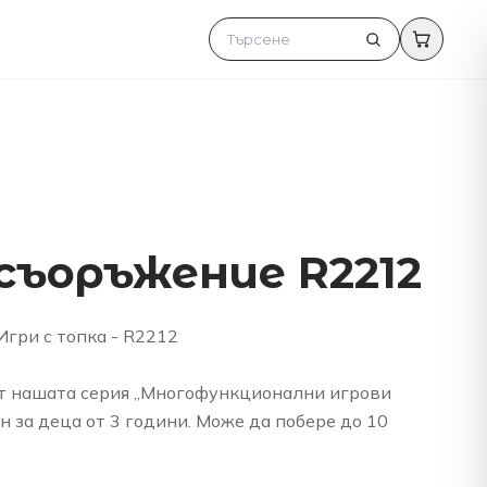
съоръжение R2212
Игри с топка - R2212
т нашата серия „Многофункционални игрови
ен за деца от 3 години. Може да побере до 10