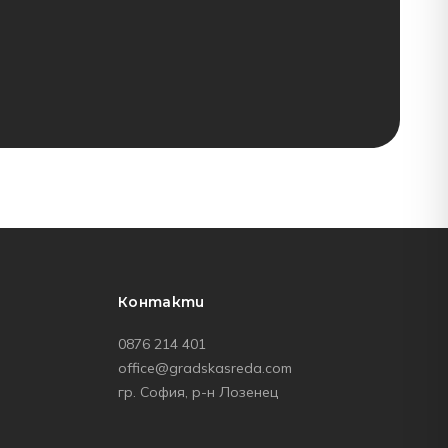
Контакти
0876 214 401
office@gradskasreda.com
гр. София, р-н Лозенец