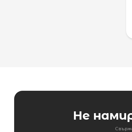
Не нами
Свърже