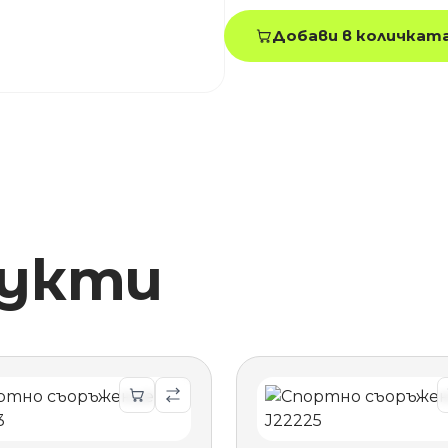
Добави в количкат
дукти