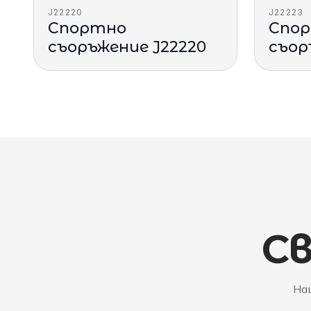
J22220
J22223
Спортно
Спо
съоръжение J22220
съор
Св
Наш