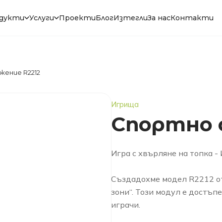
дукти
Услуги
Проекти
Блог
Изтегли
За нас
Контакти
жение R2212
Игрища
Спортно 
Игра с хвърляне на топка - 
Създадохме модел R2212 о
зони“. Този модул е достъп
играчи.