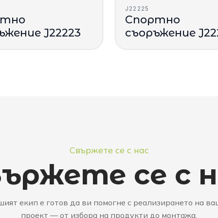
J22225
ртно
Спортно
ъжение J22223
съоръжение J22
Свържете се с нас
ържете се с 
ият екип е готов да ви помогне с реализирането на в
проект — от избора на продукти до монтажа.