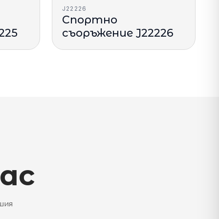
J22226
Спортно
225
съоръжение J22226
нас
ашия