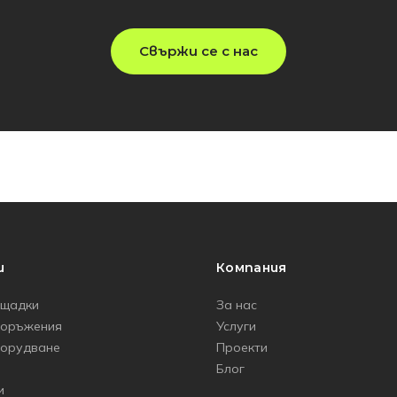
Свържи се с нас
и
Компания
ощадки
За нас
ъоръжения
Услуги
борудване
Проекти
Блог
и