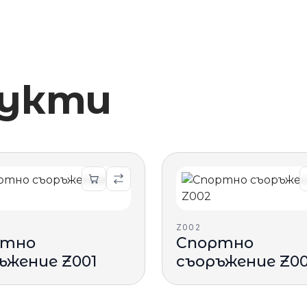
дукти
Z002
ртно
Спортно
ъжение Z001
съоръжение Z0