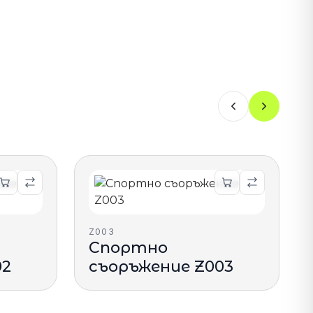
Z003
Спортно
02
съоръжение Z003