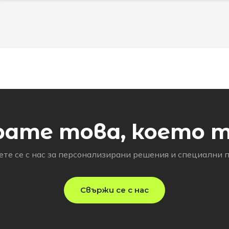
рате това, което 
те се с нас за персонализирани решения и специални 
Свържи се с нас