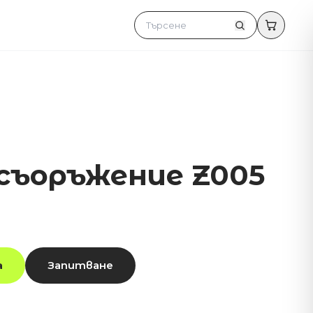
съоръжение Z005
а
Запитване