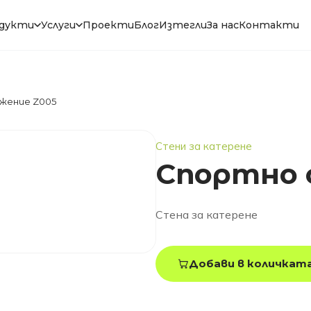
дукти
Услуги
Проекти
Блог
Изтегли
За нас
Контакти
жение Z005
Стени за катерене
Спортно 
Стена за катерене
Добави в количкат