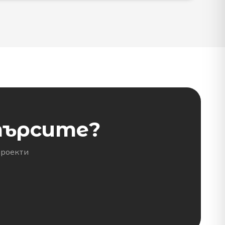
търсите?
проекти