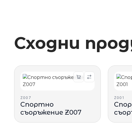
Сходни про
Z007
Z001
Спортно
Спо
съоръжение Z007
съор