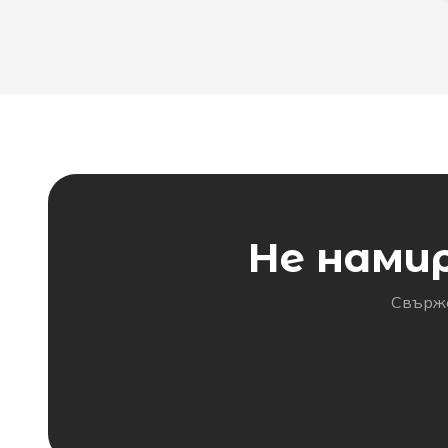
Не нами
Свърже